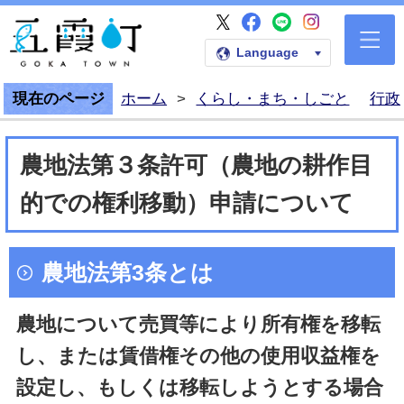
五霞町公式Faceb
五霞町公式LI
五霞町公式I
五霞町公式X
五霞町公式ホームペー
Language
現在のページ
ホーム
>
くらし・まち・しごと
行政
農地法第３条許可（農地の耕作目
的での権利移動）申請について
農地法第3条とは
農地について売買等により所有権を移転
し、または賃借権その他の使用収益権を
設定し、もしくは移転しようとする場合