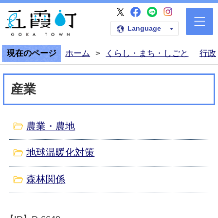
五霞町公式Faceb
五霞町公式LI
五霞町公式I
五霞町公式X
五霞町公式ホームペー
Language
現在のページ
ホーム
>
くらし・まち・しごと
行政
産業
農業・農地
地球温暖化対策
森林関係