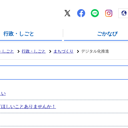
五霞町公式ホーム
五霞町公式X
五霞町公式Facebook
五霞町公式LI
五霞町公式
行政・しごと
ごかなび
・しごと
行政・しごと
まちづくり
デジタル化推進
さい
てほしいことありませんか！