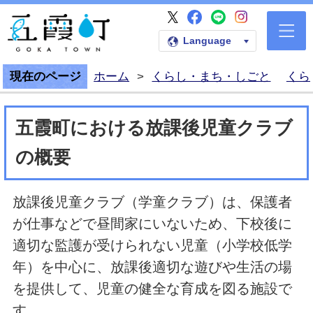
五霞町公式Faceb
五霞町公式LI
五霞町公式I
五霞町公式X
五霞町公式ホームペー
Language
現在のページ
ホーム
>
くらし・まち・しごと
くら
五霞町における放課後児童クラブ
の概要
放課後児童クラブ（学童クラブ）は、保護者
が仕事などで昼間家にいないため、下校後に
適切な監護が受けられない児童（小学校低学
年）を中心に、放課後適切な遊びや生活の場
を提供して、児童の健全な育成を図る施設で
す。