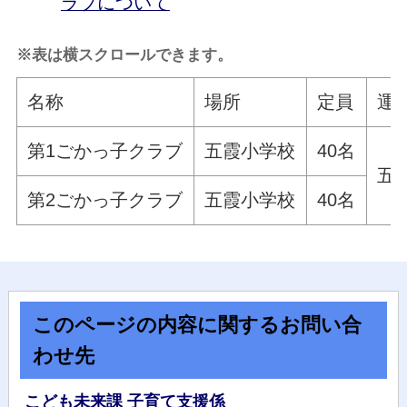
ラブについて
※表は横スクロールできます。
名称
場所
定員
運
第1ごかっ子クラブ
五霞小学校
40名
五
第2ごかっ子クラブ
五霞小学校
40名
このページの内容に関するお問い合
わせ先
こども未来課 子育て支援係