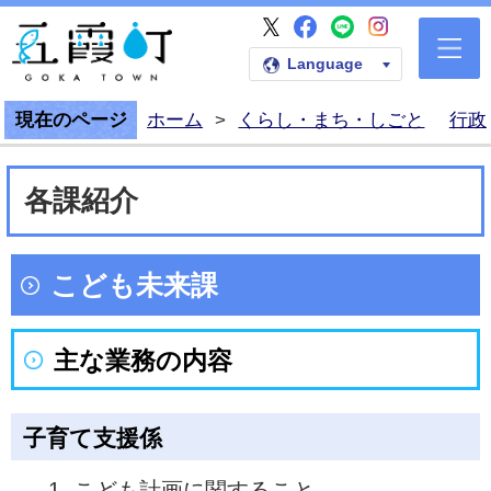
五霞町公式Faceb
五霞町公式LI
五霞町公式I
五霞町公式X
五霞町公式ホームペー
Language
現在のページ
ホーム
>
くらし・まち・しごと
行政
各課紹介
こども未来課
主な業務の内容
子育て支援係
こども計画に関すること。