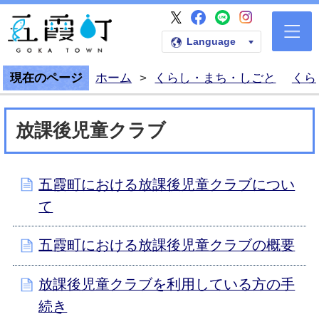
五霞町公式Faceb
五霞町公式LI
五霞町公式I
五霞町公式X
五霞町公式ホームペー
Language
現在のページ
ホーム
>
くらし・まち・しごと
くら
放課後児童クラブ
五霞町における放課後児童クラブについ
て
五霞町における放課後児童クラブの概要
放課後児童クラブを利用している方の手
続き