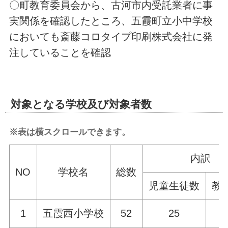
〇町教育委員会から、古河市内受託業者に事
実関係を確認したところ、五霞町立小中学校
においても斎藤コロタイプ印刷株式会社に発
注していることを確認
対象となる学校及び対象者数
※表は横スクロールできます。
内訳
NO
学校名
総数
児童生徒数
教
1
五霞西小学校
52
25