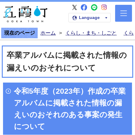
五霞町公式Faceb
五霞町公式LI
五霞町公式I
五霞町公式X
五霞町公式ホームペー
Language
現在のページ
ホーム
>
くらし・まち・しごと
くら
卒業アルバムに掲載された情報の
漏えいのおそれについて
令和5年度（2023年）作成の卒業
アルバムに掲載された情報の漏
えいのおそれのある事案の発生
について