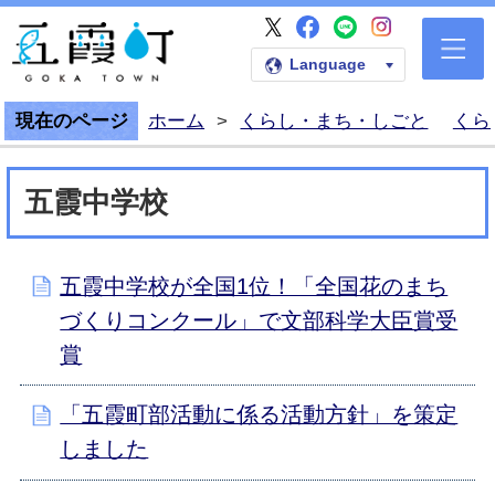
五霞町公式Faceb
五霞町公式LI
五霞町公式I
五霞町公式X
五霞町公式ホームペー
Language
現在のページ
ホーム
>
くらし・まち・しごと
くら
五霞中学校
五霞中学校が全国1位！「全国花のまち
づくりコンクール」で文部科学大臣賞受
賞
「五霞町部活動に係る活動方針」を策定
しました