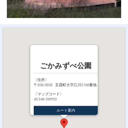
ごかみずべ公園
〔住所〕
〒306-0303 五霞町大字江川3166番地
〔マップコード〕
45 346 595*33
ルート案内