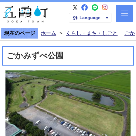
五霞町公式Faceb
五霞町公式LI
五霞町公式I
五霞町公式X
五霞町公式ホームペー
Language
現在のページ
ホーム
>
くらし・まち・しごと
ごか
ごかみずべ公園