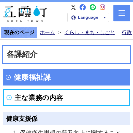
五霞町公式Faceb
五霞町公式LI
五霞町公式I
五霞町公式X
五霞町公式ホームペー
Language
現在のページ
ホーム
>
くらし・まち・しごと
行政
各課紹介
健康福祉課
主な業務の内容
健康支援係
保健衛生思想の普及向上に関すること。