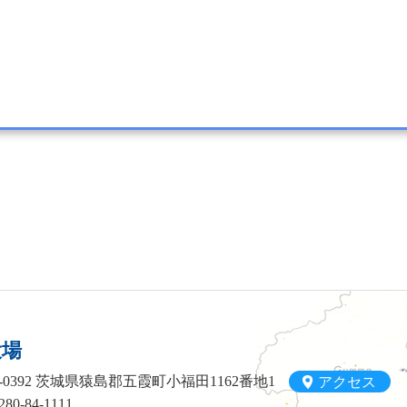
役場
06-0392 茨城県猿島郡五霞町小福田1162番地1
アクセス
80-84-1111