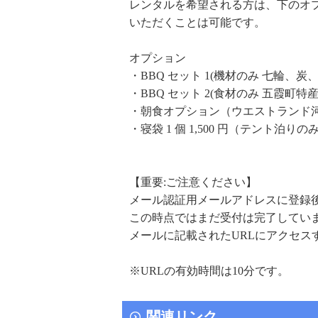
レンタルを希望される方は、下のオ
いただくことは可能です。
オプション
・BBQ セット 1(機材のみ 七輪、炭、紙
・BBQ セット 2(食材のみ 五霞町特産
・朝食オプション（ウエストランド河
・寝袋 1 個 1,500 円（テント泊りの
【重要:ご注意ください】
メール認証用メールアドレスに登録
この時点ではまだ受付は完了してい
メールに記載されたURLにアクセス
※URLの有効時間は10分です。
関連リンク