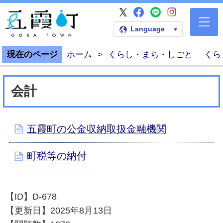
五霞町公式Faceb
五霞町公式LI
五霞町公式I
五霞町公式X
五霞町公式ホームペー
Language
現在のページ
ホーム
>
くらし・まち・しごと
くら
会計
五霞町の公金収納取扱金融機関
町税等の納付
【ID】
D-678
【更新日】
2025年8月13日