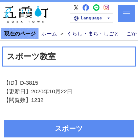
五霞町公式Faceb
五霞町公式LI
五霞町公式I
五霞町公式X
五霞町公式ホームペー
Language
現在のページ
ホーム
>
くらし・まち・しごと
ごか
スポーツ教室
【ID】
D-3815
【更新日】
2020年10月22日
【閲覧数】
1232
スポーツ