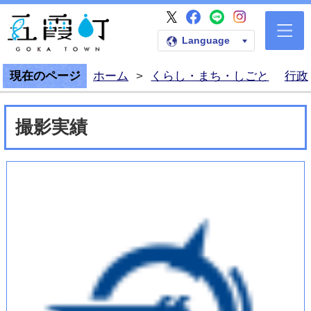
五霞町公式Faceb
五霞町公式LI
五霞町公式I
五霞町公式X
五霞町公式ホームペー
Language
現在のページ
ホーム
>
くらし・まち・しごと
行政
撮影実績