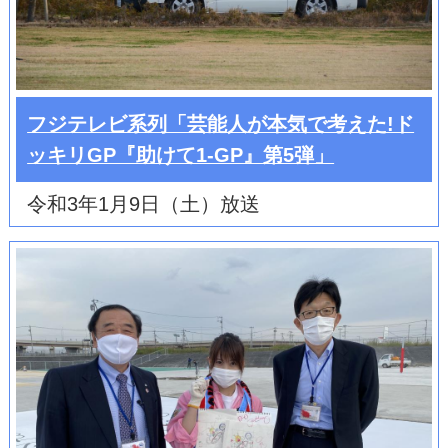
フジテレビ系列「芸能人が本気で考えた!ド
ッキリGP『助けて1-GP』第5弾」
令和3年1月9日（土）放送