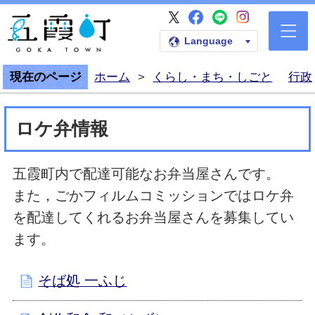
五霞町公式Faceb
五霞町公式LI
五霞町公式I
五霞町公式X
五霞町公式ホームペー
Language
現在のページ
ホーム
>
くらし・まち・しごと
行政
ロケ弁情報
五霞町内で配達可能なお弁当屋さんです。
また，ごかフィルムコミッションではロケ弁
を配達してくれるお弁当屋さんを募集してい
ます。
そば処 一ふじ