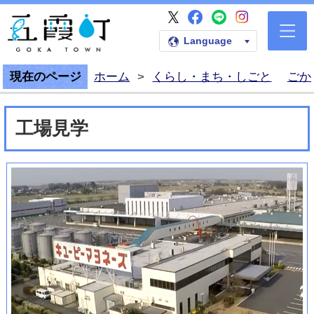
五霞町公式Faceb
五霞町公式LI
五霞町公式I
五霞町公式X
五霞町公式ホームペー
Language
現在のページ
ホーム
>
くらし・まち・しごと
ごか
工場見学